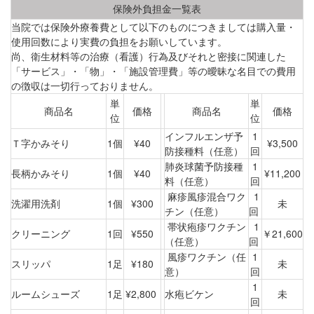
保険外負担金一覧表
当院では保険外療養費として以下のものにつきましては購入量・
使用回数により実費の負担をお願いしています。
尚、衛生材料等の治療（看護）行為及びそれと密接に関連した
「サービス」・「物」・「施設管理費」等の曖昧な名目での費用
の徴収は一切行っておりません。
単
単
商品名
価格
商品名
価格
位
位
インフルエンザ予
1
Ｔ字かみそり
1個
¥40
¥3,500
防接種料（任意）
回
肺炎球菌予防接種
1
長柄かみそり
1個
¥40
¥11,200
料（任意）
回
麻疹風疹混合ワク
1
洗濯用洗剤
1個
¥300
未
チン（任意）
回
帯状疱疹ワクチン
1
クリーニング
1回
¥550
￥21,600
（任意）
回
風疹ワクチン（任
1
スリッパ
1足
¥180
未
意）
回
1
ルームシューズ
1足
¥2,800
水疱ビケン
未
回