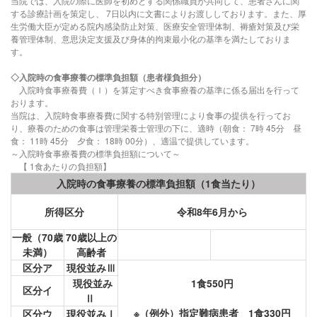
当院では、入院の際に医師を初めとする関係職員が共同して、患者さんに関
する診療計画を策定し、
7
日以内に文書によりお渡ししております。また、厚
生労働大臣が定める院内感染防止対策、医療安全管理体制、褥瘡対策及び栄
養管理体制、意思決定支援及び身体的拘束最小化の基準を満たしておりま
す。
◇入院時の食事療養の標準負担額（患者様負担分）
入院時食事療養費（Ⅰ）を算定すべき食事療養の基準に係る届出を行って
おります。
当院は、入院時食事療養費に関する特別管理により食事の提供を行ってお
り、療養のための食事は管理栄養士管理の下に、適時（朝食：
7
時
45
分 昼
食：
11
時
45
分 夕食：
18
時
00
分）、適温で提供しています。
～入院時食事療養費の標準負担額について～
【
1
食あたりの負担額】
入院時の食事療養の標準負担額（1食当たり）
所得区分
令和8年6月から
一般（70歳
70歳以上の
未満）
高齢者
区分ア
現役並みⅢ
現役並み
1食550円
区分イ
Ⅱ
※（例外）指定難病患者 1食330円
区分ウ
現役並みⅠ