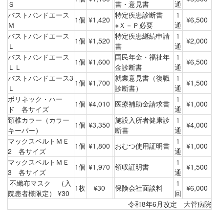
Ｓ
書・意見書
通
バストバンドエース
特定疾患診断書
1
1個
¥1,420
¥6,500
Ｍ
※Ｘ－Ｐ必要
通
バストバンドエース
特定疾患継続申請
1
1個
¥1,520
¥2,000
Ｌ
書
通
バストバンドエース
国民年金・福祉年
1
1個
¥1,600
¥6,500
ＬＬ
金診断書
通
バストバンドエース3
就業意見書（復職
1
1個
¥1,700
¥1,500
Ｌ
診断書）
通
ポリネック・ハー
1
1個
¥4,010
医療補助金請求書
¥1,000
ド 各サイズ
通
頚椎カラー（カラー
施設入所者健康診
1
1個
¥3,350
¥4,000
キーパー）
断書
通
マックスベルトＭＥ
1
1個
¥1,800
おむつ使用証明書
¥1,000
2 各サイズ
通
マックスベルトＭＥ
1
1個
¥1,970
領収証明書
¥1,500
3 各サイズ
通
不織布マスク （入
1
1枚
¥30
保険会社面談料
¥6,000
院患者様限定） ¥30
回
令和8年6月改定 大菅病院