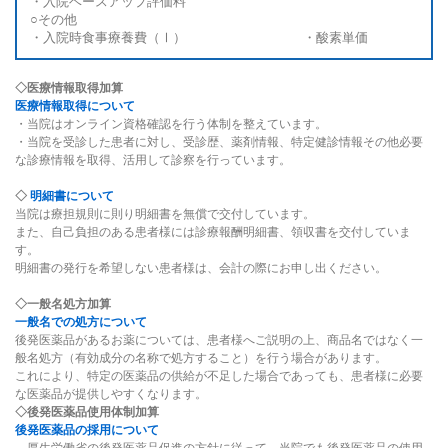
・入院ベースアップ評価料
○その他
・入院時食事療養費（Ⅰ） ・酸素単価
◇
医療情報取得加算
医療情報取得について
・当院はオンライン資格確認を行う体制を整えています。
・当院を受診した患者に対し、受診歴、薬剤情報、特定健診情報その他必要
な診療情報を取得、活用して診察を行っています。
◇
明細書について
当院は療担規則に則り明細書を無償で交付しています。
また、自己負担のある患者様には診療報酬明細書、領収書を交付していま
す。
明細書の発行を希望しない患者様は、会計の際にお申し出ください。
◇
⼀般名処⽅加算
一般名での処方について
後発医薬品があるお薬については、患者様へご説明の上、商品名ではなく一
般名処方（有効成分の名称で処方すること）を行う場合があります。
これにより、特定の医薬品の供給が不足した場合であっても、患者様に必要
な医薬品が提供しやすくなります。
◇後発医薬品使用体制加算
後発医薬品の採用について
厚生労働省の後発医薬品促進の方針に従って、当院でも後発医薬品の使用