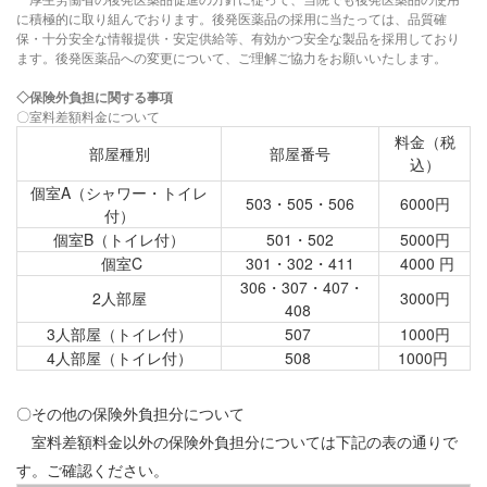
に積極的に取り組んでおります。後発医薬品の採用に当たっては、品質確
保・十分安全な情報提供・安定供給等、有効かつ安全な製品を採用しており
ます。後発医薬品への変更について、ご理解ご協力をお願いいたします。
◇保険外負担に関する事項
〇室料差額料金について
料金（税
部屋種別
部屋番号
込）
個室A（シャワー・トイレ
503・505・506
6000円
付）
個室B（トイレ付）
501・502
5000円
個室C
301・302・411
4000 円
306・307・407・
2人部屋
3000円
408
3人部屋（トイレ付）
507
1000円
4人部屋（トイレ付）
508
1000円
〇その他の保険外負担分について
室料差額料金以外の保険外負担分については下記の表の通りで
す。ご確認ください。