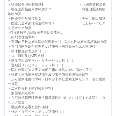
・診療録管理体制加算
3
・入退院支援加算
・後発医薬品使用体制加算２ ・急性期看護補助
体制加算
・医療安全対策加算２ ・データ提出加算
・医療安全対策地域連携加算２ ・せん妄ハイリス
ク患者ケア加算
○特掲診療料の施設基準等に係る届出
・薬剤管理指導料
・夜間休日救急搬送医学管理料の注
3
掲げる救急搬送看護体制加算
・在宅時医学総合管理料及び施設入居時等医学総合管理料
・検体検査管理加算（Ⅰ）
・ＣＴ撮影及び
MRI
撮影
・脳血管疾患等リハビリテーション料（Ⅲ）
・運動器リハビリテーション料（Ⅰ）
・医科点数表第２章第
10
部手術の通則の
16
に掲げる手術
・検査・画像情報提供加算及び電子的診療情報評価料
・がん治療連携指導料（日本赤十字社愛知医療センター名古屋第
一病院）
・二次性骨折予防継続管理料
1
・無菌製剤処理料
・在宅持続陽圧呼吸療法指導管理料の注２に規定する遠隔モニタ
リング加算
・看護職員処遇改善評価料
・外来・在宅ベースアップ評価料（Ⅰ）