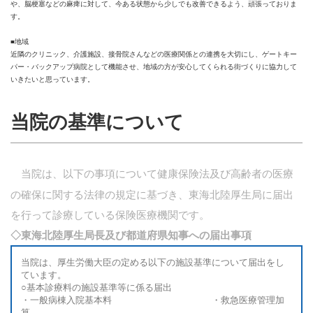
や、脳梗塞などの麻痺に対して、今ある状態から少しでも改善できるよう、頑張っておりま
す。
■地域
近隣のクリニック、介護施設、接骨院さんなどの医療関係との連携を大切にし、ゲートキー
パー・バックアップ病院として機能させ、地域の方が安心してくられる街づくりに協力して
いきたいと思っています。
当院の基準について
当院は、以下の事項について健康保険法及び高齢者の医療
の確保に関する法律の規定に基づき、東海北陸厚生局に届出
を行って診療している保険医療機関です。
◇東海北陸厚生局長及び都道府県知事への届出事項
当院は、厚生労働大臣の定める以下の施設基準について届出をし
ています。
○基本診療料の施設基準等に係る届出
・一般病棟入院基本料 ・救急医療管理加
算