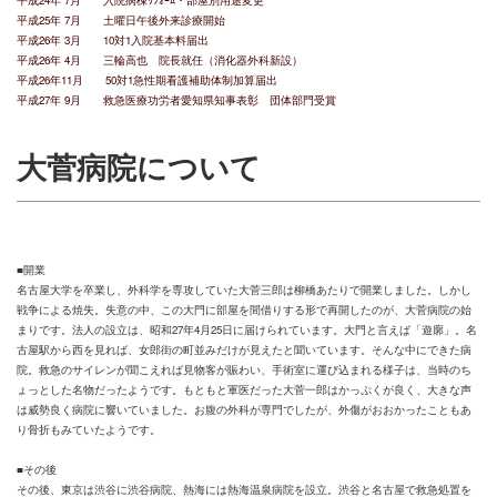
平成25年 7月 土曜日午後外来診療開始
平成26年 3月 10対1入院基本料届出
平成26年 4月 三輪高也 院長就任（消化器外科新設）
平成26年11月 50対1急性期看護補助体制加算届出
平成27年 9月 救急医療功労者愛知県知事表彰 団体部門受賞
大菅病院について
■開業
名古屋大学を卒業し、外科学を専攻していた大菅三郎は柳橋あたりで開業しました。しかし
戦争による焼失。失意の中、この大門に部屋を間借りする形で再開したのが、大菅病院の始
まりです。法人の設立は、昭和27年4月25日に届けられています。大門と言えば「遊廓」。名
古屋駅から西を見れば、女郎街の町並みだけが見えたと聞いています。そんな中にできた病
院。救急のサイレンが聞こえれば見物客が賑わい、手術室に運び込まれる様子は、当時のち
ょっとした名物だったようです。もともと軍医だった大菅一郎はかっぷくが良く、大きな声
は威勢良く病院に響いていました。お腹の外科が専門でしたが、外傷がおおかったこともあ
り骨折もみていたようです。
■その後
その後、東京は渋谷に渋谷病院、熱海には熱海温泉病院を設立。渋谷と名古屋で救急処置を