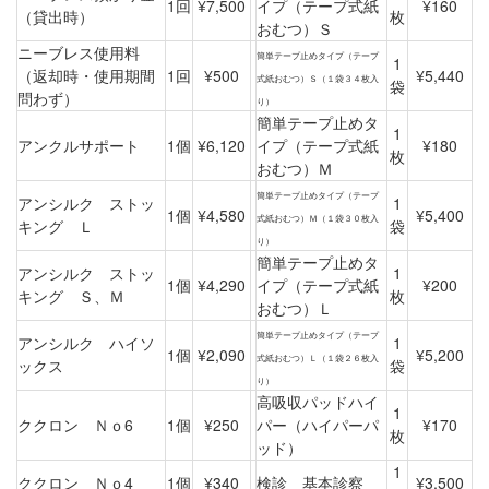
1回
¥7,500
イプ（テープ式紙
¥160
（貸出時）
枚
おむつ）Ｓ
ニーブレス使用料
簡単テープ止めタイプ（テープ
1
（返却時・使用期間
1回
¥500
¥5,440
式紙おむつ）Ｓ（１袋３４枚入
袋
問わず）
り）
簡単テープ止めタ
1
アンクルサポート
1個
¥6,120
イプ（テープ式紙
¥180
枚
おむつ）Ｍ
簡単テープ止めタイプ（テープ
アンシルク ストッ
1
1個
¥4,580
¥5,400
式紙おむつ）Ｍ（１袋３０枚入
キング Ｌ
袋
り）
簡単テープ止めタ
アンシルク ストッ
1
1個
¥4,290
イプ（テープ式紙
¥200
キング Ｓ、Ｍ
枚
おむつ）Ｌ
簡単テープ止めタイプ（テープ
アンシルク ハイソ
1
1個
¥2,090
¥5,200
式紙おむつ）Ｌ（１袋２６枚入
ックス
袋
り）
高吸収パッドハイ
1
ククロン Ｎｏ6
1個
¥250
パー（ハイパーパ
¥170
枚
ッド）
1
ククロン Ｎｏ4
1個
¥340
検診 基本診察
¥3,500