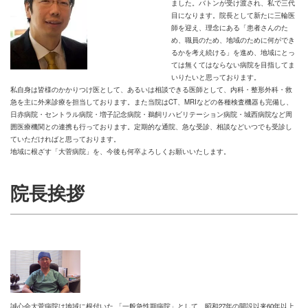
ました。バトンが受け渡され、私で三代
目になります。院長として新たに三輪医
師を迎え、理念にある「患者さんのた
め、職員のため、地域のために何ができ
るかを考え続ける」を進め、地域にとっ
ては無くてはならない病院を目指してま
いりたいと思っております。
私自身は皆様のかかりつけ医として、あるいは相談できる医師として、内科・整形外科・救
急を主に外来診療を担当しております。また当院はCT、MRIなどの各種検査機器も完備し、
日赤病院・セントラル病院・増子記念病院・鵜飼リハビリテーション病院・城西病院など周
囲医療機関との連携も行っております。定期的な通院、急な受診、相談などいつでも受診し
ていただければと思っております。
地域に根ざす「大菅病院」を、今後も何卒よろしくお願いいたします。
院長挨拶
誠心会大菅病院は地域に根付いた 「一般急性期病院」として、昭和27年の開設以来60年以上