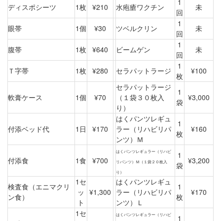
1
ディスポシーツ
1枚
¥210
水疱瘡ワクチン
未
回
1
眼帯
1個
¥30
ツベルクリン
未
回
1
腹帯
1枚
¥640
ビームゲン
未
回
1
Ｔ字帯
1枚
¥280
セラパットラージ
¥100
枚
セラパットラージ
1
軟膏ケース
1個
¥70
（１袋３０枚入
¥3,000
袋
り）
はくパンツレギュ
1
付添ベッド代
1日
¥170
ラー（リハビリパ
¥160
枚
ンツ）Ｍ
はくパンツレギュラー（リハビ
1
付添食
1食
¥700
¥3,200
リパンツ）Ｍ（１袋２０枚入
袋
り）
1セ
はくパンツレギュ
検査食（エニマクリ
1
ッ
¥1,300
ラー（リハビリパ
¥170
ン食）
枚
ト
ンツ）Ｌ
1セ
はくパンツレギュラー（リハビ
1