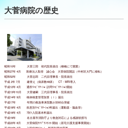
大菅病院の歴史
昭和10年
大菅三郎 初代院長就任（柳橋にて開業）
昭和27年 4月 医療法人取得 誠心会 大菅病院開設（中村区大門に移転）
昭和52年 大菅志郎 二代目理事長・院長就任
平成 2年 7月 建替え（病床数48床） CT・MRI導入
平成12年 4月 通所ﾘﾊﾋﾞﾘﾃｰｼｮ･訪問ﾘﾊﾋﾞﾘﾃｰｼｮﾝ開始
平成13年10月 大菅健嗣 三代目理事長・院長就任
平成14年 9月 検体検査管理加算（Ⅰ）届出
平成17年 年間の救急車来院数が2000台突破
平成18年 4月 疾患別ﾘﾊﾋﾞﾘﾃｰｼｮﾝ料届出（運動器・脳血管）
平成18年 4月 7対1入院基本料届出
平成19年 名古屋市消防庁より救急対応による感謝状授与
平成22年 8月 大菅病院ｹｱﾌﾟﾗﾝｾﾝﾀｰ開始（居宅介護支援事業開始）
平成24年 7月 入院病棟ﾘﾌｫｰﾑ・部屋別用途変更