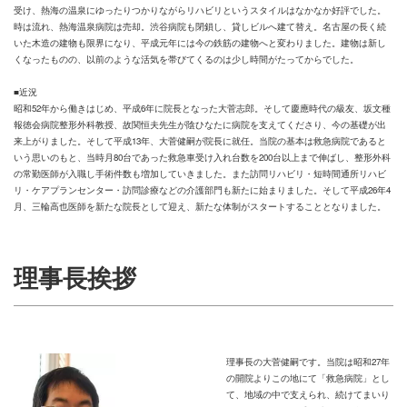
受け、熱海の温泉にゆったりつかりながらリハビリというスタイルはなかなか好評でした。
時は流れ、熱海温泉病院は売却。渋谷病院も閉鎖し、貸しビルへ建て替え。名古屋の長く続
いた木造の建物も限界になり、平成元年には今の鉄筋の建物へと変わりました。建物は新し
くなったものの、以前のような活気を帯びてくるのは少し時間がたってからでした。
■近況
昭和52年から働きはじめ、平成6年に院長となった大菅志郎。そして慶應時代の級友、坂文種
報徳会病院整形外科教授、故関恒夫先生が陰ひなたに病院を支えてくださり、今の基礎が出
来上がりました。そして平成13年、大菅健嗣が院長に就任。当院の基本は救急病院であると
いう思いのもと、当時月80台であった救急車受け入れ台数を200台以上まで伸ばし、整形外科
の常勤医師が入職し手術件数も増加していきました。また訪問リハビリ・短時間通所リハビ
リ・ケアプランセンター・訪問診療などの介護部門も新たに始まりました。そして平成26年4
月、三輪高也医師を新たな院長として迎え、新たな体制がスタートすることとなりました。
理事長挨拶
理事長の大菅健嗣です。当院は昭和27年
の開院よりこの地にて「救急病院」とし
て、地域の中で支えられ、続けてまいり