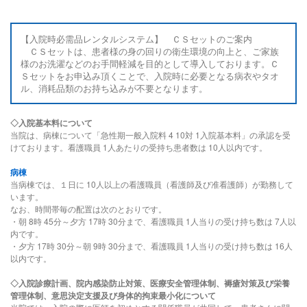
【入院時必需品レンタルシステム】 ＣＳセットのご案内
ＣＳセットは、患者様の身の回りの衛生環境の向上と、ご家族
様のお洗濯などのお手間軽減を目的として導入しております。Ｃ
Ｓセットをお申込み頂くことで、入院時に必要となる病衣やタオ
ル、消耗品類のお持ち込みが不要となります。
◇入院基本料について
当院は、病棟について「急性期一般入院料
4 10
対
1
入院基本料」の承認を受
けております。看護職員
1
人あたりの受持ち患者数は
10
人以内です。
病棟
当病棟では、１日に
10
人以上の看護職員（看護師及び准看護師）が勤務して
います。
なお、時間帯毎の配置は次のとおりです。
・朝
8
時
45
分～夕方
17
時
30
分まで、看護職員
1
人当りの受け持ち数は
7
人以
内です。
・夕方
17
時
30
分～朝
9
時
30
分まで、看護職員
1
人当りの受け持ち数は
16
人
以内です。
◇入院診療計画、院内感染防止対策、医療安全管理体制、褥瘡対策及び栄養
管理体制、意思決定支援及び身体的拘束最小化について