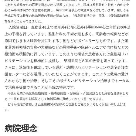
にわたり皆様からの応援を頂きながら発展してきました。現在は整形外科・外科・内科を中
心に24時間体制の外来診療を提供し、毎年1500台以上の救急車を応需しています。嬉しくも
平成27年度は長年の救急医療の実績が認められ、「救急医療功労者 団体」で愛知県知事表
彰を頂くことができました。
入院診
療は一般病床48床で整形外科,消化器外科手術を中心に年間280件以
上の手術を行っています。整形外科の手術が最も多く、高齢者の転倒などが
原因でおきる大腿骨骨折に対する手術などがポピュラーなものです。また消
化器外科領域の胃癌や大腸癌などの悪性手術や鼠径ヘルニアや内痔核などの
根治術も積極的に行っています。このような術後の患者さんには急性期リハ
ビリテーションを積極的に提供し、 早期退院とADLの改善を図っています。
さらに、退院後も併設している通所・訪問リハビリテーションや居宅介護支
援センターなどを活用していただくことができます。このように救急の受け
入れから手術や治療、そしてそ
の後のリハビリテーション治療までトータル
で治療を提供できることが当院の特色です。
今後も近隣の高度急性期病院 ・療養型病院 ・診療所 ・介護施設などと綿密な連携をとり
あって外科系急性期病院として地域医療に貢献してゆく決意であります。
どうか地域の皆様、また医療機関の皆様のご理解とご協力をよろしくお願い申し上げま
す。
病院理念