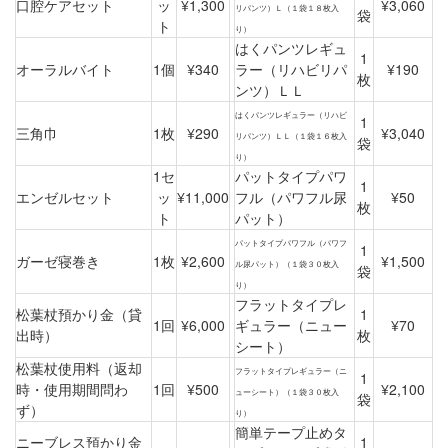
口腔ケアセット
ッ
¥1,300
¥3,060
リパンツ）Ｌ（１袋１８枚入
袋
ト
り）
はくパンツレギュ
1
オーラルバイト
1個
¥340
ラー（リハビリパ
¥190
枚
ンツ）ＬＬ
はくパンツレギュラー（リハビ
1
三角巾
1枚
¥290
¥3,040
リパンツ）ＬＬ（１袋１６枚入
袋
り）
1セ
パットタイプパワ
1
エンゼルセット
ッ
¥11,000
フル（パワフル尿
¥50
枚
ト
パット）
パットタイプパワフル（パワフ
1
ガーゼ寝巻き
1枚
¥2,600
¥1,500
ル尿パット）（１袋３０枚入
袋
り）
フラットタイプレ
松葉杖預かり金（貸
1
1回
¥6,000
ギュラー（ニュー
¥70
出時）
枚
シート）
松葉杖使用料（返却
フラットタイプレギュラー（ニ
1
時・使用期間問わ
1回
¥500
¥2,100
ューシート）（１袋３０枚入
袋
ず）
り）
簡単テープ止めタ
ニーブレス預かり金
1