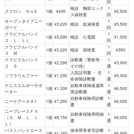
回
検診 胸部エック
1
ククロン Ｎｏ3
1個
¥430
¥2,500
ス線検査
回
オープンタイプニー
1
1個
¥3,220
検診 血液検査
¥5,500
ガード
回
クラビクルバンド
1
1個
¥3,690
検診 心電図
¥1,500
２ Ｌ、ＬＬ
回
クラビクルバンド
1
1個
¥3,220
検診 尿検査
¥350
２ Ｍ
回
クラビクルバンド
診断書（警察用・
1
1個
¥2,290
¥3,000
２ Ｓ
その他）
通
入院証明書 ・ 生
1
ソフラウルファー
1個
¥1,290
¥5,000
命保険診断書
通
テニスエルボーサポ
自動車保険後遺障
1
1個
¥1,330
¥6,500
ーター
害診断書
通
自動車保険用診断
1
ニーケアーＯＡ1
1個
¥7,250
¥6,000
書
通
ニーブレースＦＸ
自動車保険用明細
1
（Ｓ、Ｍ、Ｌ、Ｌ
1個
¥8,150
¥6,000
書
通
Ｌ）
バストバンドエース
身体障害者等診断
1
1個
¥1,160
¥6,500