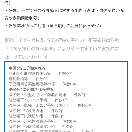
備）
・妊娠、子育て中の看護職員に対する配慮（産休・育休制度の充
実や夜勤回数制限）
・夜勤業務後への配慮（当直明けの翌日に休日確保）
東海北陸厚生局長及び都道府県知事への手術実績届出件数
『特掲診療料の施設基準』により該当する手術の実施件数
は、以下のとおりです。
◆区分2に分類される
手術靱帯断裂形成手術等 件数0件
肝切除術等 件数0件
子宮附属器悪性腫瘍手術等 件数0件
◆区分4に分類される手術
腹腔鏡下骨盤内リンパ節群郭清術 件数0件
腹腔鏡下ヘルニア手術 件数1件
腹腔鏡下鼠径ヘルニア手術（両側） 件数0件
腹腔鏡下試験開腹術 件数0件
腹腔鏡下試験切除術 件数0件
腹腔鏡下汎発性腹膜炎手術 件数0件
腹腔鏡下後腹膜腫瘍摘出術 件数0件
腹腔鏡下胃、十二指腸潰瘍穿孔縫合術 件数0件