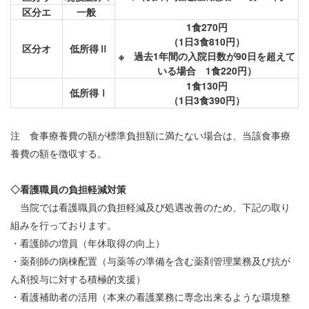
区分エ
一般
1食270円
（1日3食810円）
区分オ
低所得Ⅱ
※ 過去1年間の入院日数が90日を超えて
いる場合 1食220円）
1食130円
低所得Ⅰ
（1日3食390円）
注 食事療養費の額が標準負担額に満たない場合は、当該食事療
養費の額を徴収する。
◇看護職員の負担軽減対策
当院では看護職員の負担軽減及び処遇改善のため、下記の取り
組みを行っております。
・看護師の増員（年休取得の向上）
・薬剤師の病棟配置（与薬等の準備を含む薬剤管理業務及び抗が
ん剤投与に対する積極的支援）
・看護補助者の活用（本来の看護業務に専念出来るような環境整